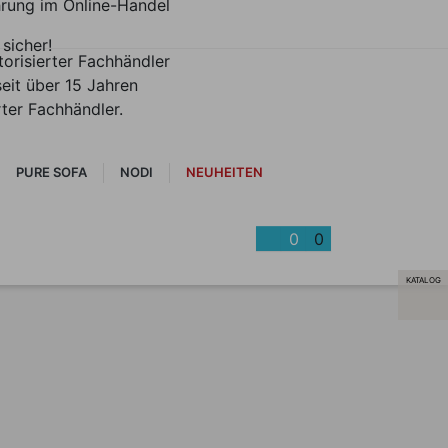
hrung im Online-Handel
 sicher!
torisierter Fachhändler
seit über 15 Jahren
erter Fachhändler.
PURE SOFA
NODI
NEUHEITEN
0
0
KATALOG