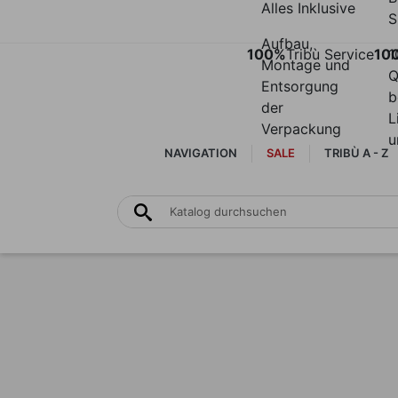
Alles Inklusive
S
Aufbau,
100%
Tribù Service
10
1
Montage und
Q
Entsorgung
b
der
L
Verpackung
u
NAVIGATION
SALE
TRIBÙ A - Z