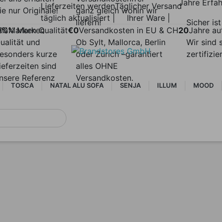
Jahre Erfa
Lieferzeiten werden
Täglicher Versand
ie nur Originale!
ganz gleich wohin wir
täglich aktualisiert |
Ihrer Ware |
liefern!
Sicher ist
0%
00% Marken
Marken Qualität
€0
Versandkosten in EU & CH
20
Jahre au
ualität und
Ob Sylt, Mallorca, Berlin
Wir sind 
esonders kurze
oder Zürich –garantiert
zertifizi
ieferzeiten sind
alles OHNE
nsere Referenz
Versandkosten.
TOSCA
NATAL ALU SOFA
SENJA
ILLUM
MOOD