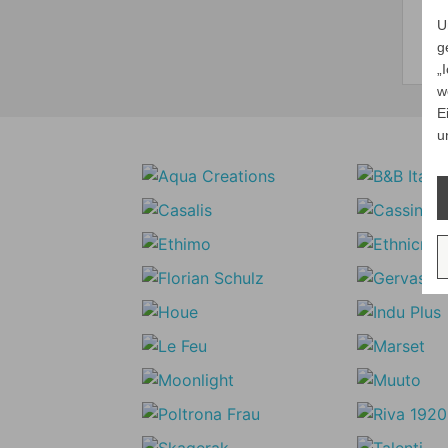
U
g
„
w
E
u