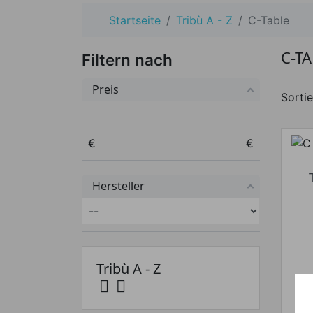
Startseite
Tribù A - Z
C-Table
C-T
Filtern nach
Preis
Sortie
Preis von
Preis bis
€
€
Hersteller
Tribù A - Z


I