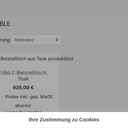
ABLE
rung:
Tribù C-Beistelltisch,
Teak
925,00 €
Preis
Preise inkl. ges. MwSt.
absolut
versandkostenfrei
Ihre Zustimmung zu Cookies
N DEN WARENKORB