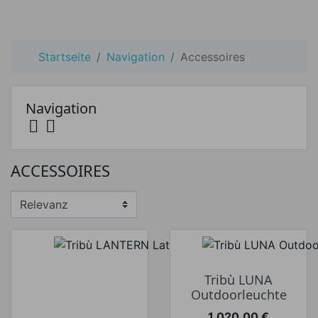
Startseite
Navigation
Accessoires
Navigation


Preis
ACCESSOIRES
Preis von
Preis bis
€
€
Hersteller
Tribù LUNA
Outdoorleuchte
1.020,00 €