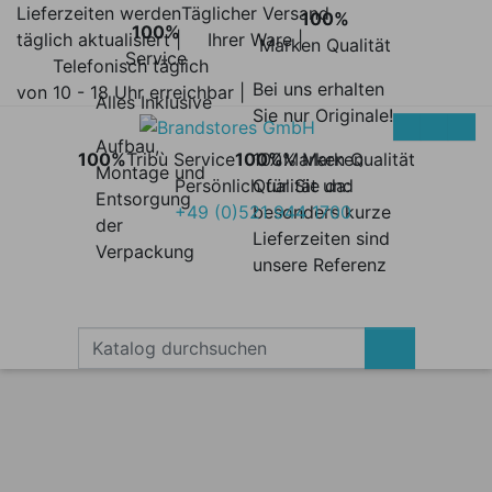
Lieferzeiten werden
Täglicher Versand
100%
100%
täglich aktualisiert |
Ihrer Ware |
Marken Qualität
Service
Telefonisch täglich
Bei uns erhalten
von 10 - 18 Uhr erreichbar |
Alles Inklusive
Sie nur Originale!
Aufbau,
100%
Tribù Service
100%
100% Marken
Marken Qualität
Montage und
Persönlich für Sie da:
Qualität und
Entsorgung
+49 (0)521 944 1700
besonders kurze
der
Lieferzeiten sind
Verpackung
unsere Referenz