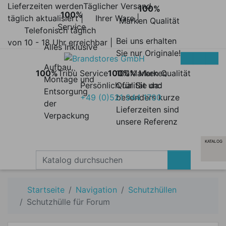
Lieferzeiten werden
Täglicher Versand
100%
100%
täglich aktualisiert |
Ihrer Ware |
Marken Qualität
Service
Telefonisch täglich
Bei uns erhalten
von 10 - 18 Uhr erreichbar |
Alles Inklusive
Sie nur Originale!
Aufbau,
100%
Tribù Service
100%
100% Marken
Marken Qualität
Montage und
Persönlich für Sie da:
Qualität und
Entsorgung
+49 (0)521 944 1700
besonders kurze
der
Lieferzeiten sind
Verpackung
unsere Referenz
KATALOG
Startseite
Navigation
Schutzhüllen
Schutzhülle für Forum