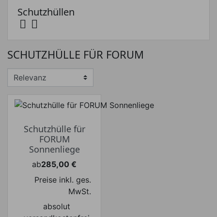
Schutzhüllen


Preis
SCHUTZHÜLLE FÜR FORUM
Preis von
Preis bis
€
€
Hersteller
Schutzhülle für
FORUM
Sonnenliege
ab
285,00 €
Preis
Preise inkl. ges.
MwSt.
absolut