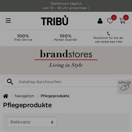
Telefonisch täglich
von 10 - 18 Uhr erreichbar |
0
0
100%
100%
Persönlich für Sie da:
Tribù Service
Marken Qualität
+49 (0)521 944 1700
KATALOG
Navigation
Pflegeprodukte
Pflegeprodukte