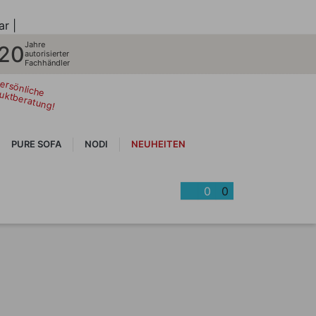
ar |
Jahre
20
autorisierter
Fachhändler
ersönliche
uktberatung!
PURE SOFA
NODI
NEUHEITEN
0
0