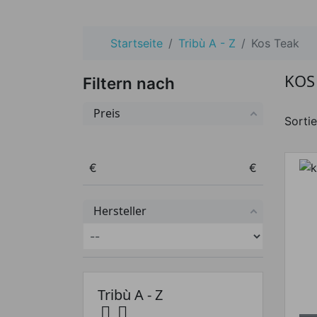
Startseite
Tribù A - Z
Kos Teak
KOS
Filtern nach
Preis
Sortie
Preis von
Preis bis
€
€
Hersteller
Tribù A - Z

