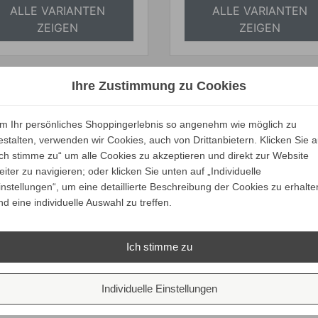
ALLE VARIANTEN
ALLE VARIANTEN
ZEIGEN
ZEIGEN
Ihre Zustimmung zu Cookies
ibù KOS Teak Esstisch
Tribù KOS Teak Lieg
m Ihr persönliches Shoppingerlebnis so angenehm wie möglich zu
ab
2.835,00 €
ab
2.515,00 €
estalten, verwenden wir Cookies, auch von Drittanbietern. Klicken Sie a
Preis
Preis
Ich stimme zu“ um alle Cookies zu akzeptieren und direkt zur Website
Preise inkl. ges. MwSt.
Preise inkl. ges. M
eiter zu navigieren; oder klicken Sie unten auf „Individuelle
absolut
absolut
instellungen“, um eine detaillierte Beschreibung der Cookies zu erhalte
versandkostenfrei
versandkostenfrei
nd eine individuelle Auswahl zu treffen.
ALLE VARIANTEN
ALLE VARIANTEN
ZEIGEN
ZEIGEN
Ich stimme zu
Individuelle Einstellungen
Unsere Marken