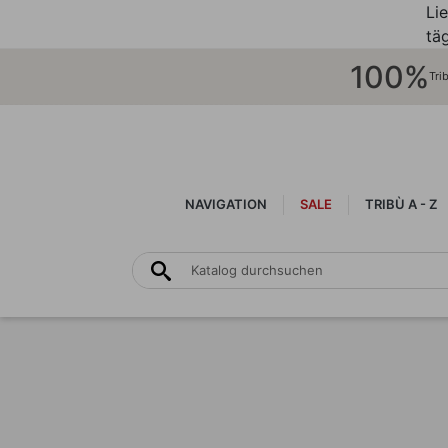
Li
täg
100%
Tri
NAVIGATION
SALE
TRIBÙ A - Z