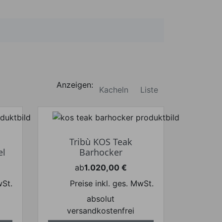
Anzeigen:
Kacheln
Liste
Tribù KOS Teak
el
Barhocker
ab
1.020,00 €
Preis
wSt.
Preise inkl. ges. MwSt.
absolut
versandkostenfrei