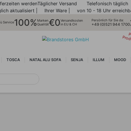
eferzeiten werden
Täglicher Versand
Telefonisch täglich
lich aktualisiert |
Ihrer Ware |
von 10 - 18 Uhr erreichb
100%
€0
Persönlich für Sie da:
Marken
Versandkosten
bù Service
+49 (0)521 944 1700
Qualität
in EU & CH
P
Prod
TOSCA
NATAL ALU SOFA
SENJA
ILLUM
MOOD