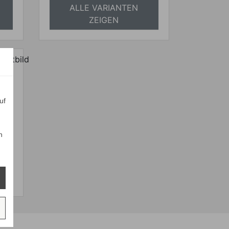
ALLE VARIANTEN
ZEIGEN
e
uf
wSt.
n