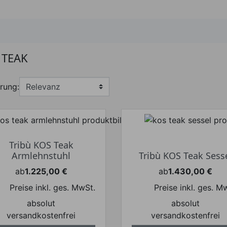
 TEAK
rung:
Tribù KOS Teak
Armlehnstuhl
Tribù KOS Teak Sess
ab
1.225,00 €
ab
1.430,00 €
Preis
Preis
Preise inkl. ges. MwSt.
Preise inkl. ges. M
absolut
absolut
versandkostenfrei
versandkostenfrei