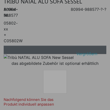
TRIBÙ NATAL ALU SOFA SESSEL
Artikel-
80994-
80994-988577-?-?
Nr.:
988577
05802-
xx
+
C05802W
Vergrößern
das abgebildete Zubehör ist optional erhältlich
Nachfolgend können Sie das
Produkt individuell anpassen