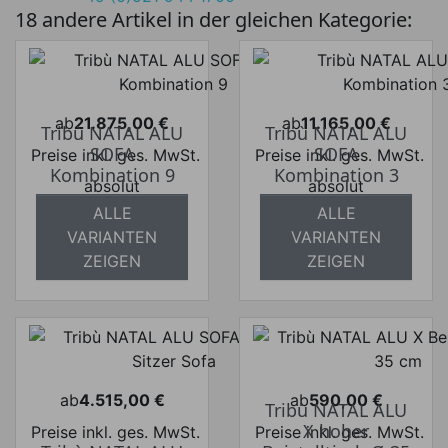
18 andere Artikel in der gleichen Kategorie:
ab
21.875,00 €
ab
11.165,00 €
Tribù NATAL ALU
Tribù NATAL ALU
Preis
Preis
SOFA
SOFA
Preise inkl. ges. MwSt.
Preise inkl. ges. MwSt.
Kombination 9
Kombination 3
absolut
absolut
versandkostenfrei
versandkostenfrei
ALLE
ALLE
VARIANTEN
VARIANTEN
ZEIGEN
ZEIGEN
ab
4.515,00 €
ab
590,00 €
Tribù NATAL ALU
Preis
Preis
X hoher
Preise inkl. ges. MwSt.
Preise inkl. ges. MwSt.