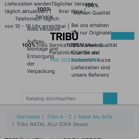
Lieferzeiten werden
Täglicher Versand
100%
100%
täglich aktualisiert |
Ihrer Ware |
Marken Qualität
Service
Telefonisch täglich
Bei uns erhalten
von 10 - 18 Uhr erreichbar |
Alles Inklusive
Sie nur Originale!
Aufbau,
100%
Tribù Service
100%
100% Marken
Marken Qualität
Montage und
Persönlich für Sie da:
Qualität und
Entsorgung
+49 (0)521 944 1700
besonders kurze
der
Lieferzeiten sind
Verpackung
unsere Referenz
Startseite
Tribù A - Z
Natal Alu Sofa
Tribù NATAL ALU SOFA Sessel