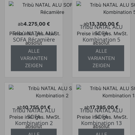
ab
4.275,00 €
ab
13.300,00 €
Tribù NATAL ALU
Preis
Preis
Tribù NATAL ALU
SOFA
Preise inkl. ges. MwSt.
Preise inkl. ges. MwSt.
SOFA Récamière
Kombination 5
absolut
absolut
versandkostenfrei
versandkostenfrei
ALLE
ALLE
VARIANTEN
VARIANTEN
ZEIGEN
ZEIGEN
ab
10.755,01 €
ab
17.395,00 €
Tribù NATAL ALU
Tribù NATAL ALU
Preis
Preis
SOFA
SOFA
Preise inkl. ges. MwSt.
Preise inkl. ges. MwSt.
Kombination 2
Kombination 13
absolut
absolut
versandkostenfrei
versandkostenfrei
ALLE
ALLE