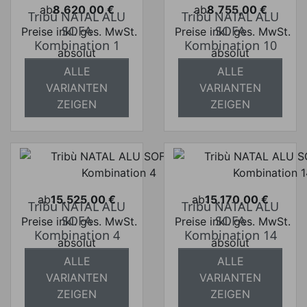
ab
8.620,00 €
ab
8.755,00 €
Tribù NATAL ALU
Tribù NATAL ALU
Preis
Preis
SOFA
SOFA
Preise inkl. ges. MwSt.
Preise inkl. ges. MwSt.
Kombination 1
Kombination 10
absolut
absolut
versandkostenfrei
versandkostenfrei
ALLE
ALLE
VARIANTEN
VARIANTEN
ZEIGEN
ZEIGEN
ab
15.525,00 €
ab
15.170,00 €
Tribù NATAL ALU
Tribù NATAL ALU
Preis
Preis
SOFA
SOFA
Preise inkl. ges. MwSt.
Preise inkl. ges. MwSt.
Kombination 4
Kombination 14
absolut
absolut
versandkostenfrei
versandkostenfrei
ALLE
ALLE
VARIANTEN
VARIANTEN
ZEIGEN
ZEIGEN