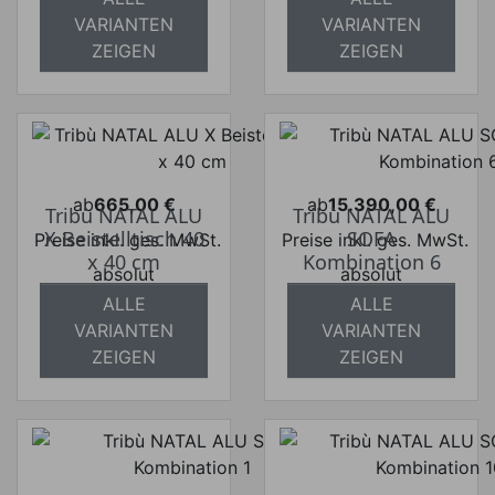
VARIANTEN
VARIANTEN
ZEIGEN
ZEIGEN
ab
665,00 €
ab
15.390,00 €
Tribù NATAL ALU
Tribù NATAL ALU
Preis
Preis
X Beistelltisch 40
SOFA
Preise inkl. ges. MwSt.
Preise inkl. ges. MwSt.
x 40 cm
Kombination 6
absolut
absolut
versandkostenfrei
versandkostenfrei
ALLE
ALLE
VARIANTEN
VARIANTEN
ZEIGEN
ZEIGEN