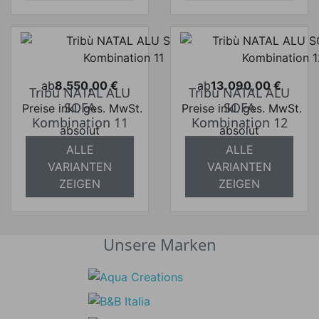
ab
8.550,00 €
ab
13.090,00 €
Tribù NATAL ALU
Tribù NATAL ALU
Preis
Preis
SOFA
SOFA
Preise inkl. ges. MwSt.
Preise inkl. ges. MwSt.
Kombination 11
Kombination 12
absolut
absolut
versandkostenfrei
versandkostenfrei
ALLE
ALLE
VARIANTEN
VARIANTEN
ZEIGEN
ZEIGEN
Unsere Marken