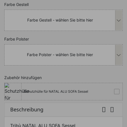
Nachfolgend können Sie das Produkt i
Farbe Gestell
Farbe Gestell - wählen Sie bitte hier
Nachfolgend können Sie das Produkt i
Farbe Polster
Farbe Polster - wählen Sie bitte hier
Zubehör hinzufügen
Schutzhülle für NATAL ALU SOFA Sessel


Beschreibung
Tribù NATAL ALU SOFA Sessel