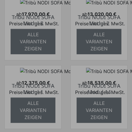
ab
17.970,00 €
ab
13.020,00 €
Tribù NODI SOFA
Tribù NODI SOFA
Preis
Preis
Modul 8
Modul 2
Preise inkl. ges. MwSt.
Preise inkl. ges. MwSt.
absolut
absolut
ALLE
ALLE
versandkostenfrei
versandkostenfrei
VARIANTEN
VARIANTEN
ZEIGEN
ZEIGEN
ab
12.375,00 €
ab
18.535,00 €
Tribù NODI SOFA
Tribù NODI SOFA
Preis
Preis
Modul 1
Modul 14
Preise inkl. ges. MwSt.
Preise inkl. ges. MwSt.
absolut
absolut
ALLE
ALLE
versandkostenfrei
versandkostenfrei
VARIANTEN
VARIANTEN
ZEIGEN
ZEIGEN