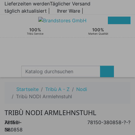
Lieferzeiten werden
Täglicher Versand
täglich aktualisiert |
Ihrer Ware |
100%
100%
Tribù Service
Marken Qualität
Startseite
Tribù A - Z
Nodi
Tribù NODI Armlehnstuhl
TRIBÙ NODI ARMLEHNSTUHL
Artikel-
78150-
78150-380858-?-?
Nr.:
380858