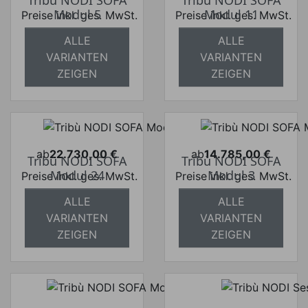
Preis
Preis
Modul 5
Modul 11
Preise inkl. ges. MwSt.
Preise inkl. ges. MwSt.
absolut
absolut
ALLE
ALLE
versandkostenfrei
versandkostenfrei
VARIANTEN
VARIANTEN
ZEIGEN
ZEIGEN
ab
22.730,00 €
ab
14.785,00 €
Tribù NODI SOFA
Tribù NODI SOFA
Preis
Preis
Modul 24
Modul 3
Preise inkl. ges. MwSt.
Preise inkl. ges. MwSt.
absolut
absolut
ALLE
ALLE
versandkostenfrei
versandkostenfrei
VARIANTEN
VARIANTEN
ZEIGEN
ZEIGEN