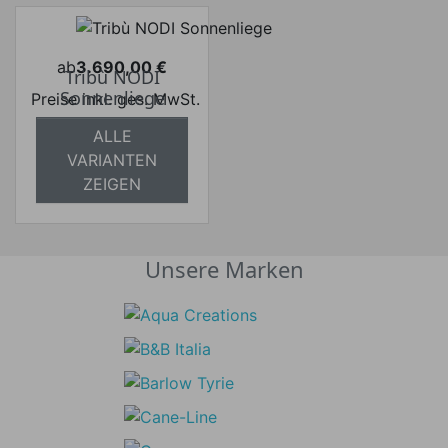
ab
3.690,00 €
Tribù NODI
Preis
Sonnenliege
Preise inkl. ges. MwSt.
absolut
ALLE
versandkostenfrei
VARIANTEN
ZEIGEN
Unsere Marken