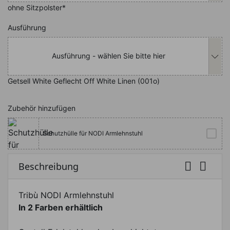
ohne Sitzpolster*
Nachfolgend können Sie das Produkt i
Ausführung
Ausführung - wählen Sie bitte hier
Getsell White Geflecht Off White Linen (001o)
Zubehör hinzufügen
Schutzhülle für NODI Armlehnstuhl


Beschreibung
Tribù NODI Armlehnstuhl
In 2 Farben erhältlich