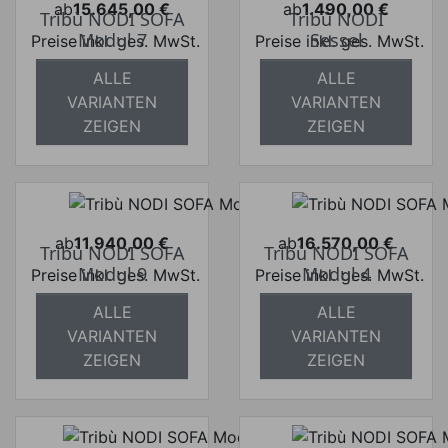
ab
15.645,00 €
ab
1.490,00 €
Tribù NODI SOFA
Tribù NODI
Preis
Preis
Modul 7
Sessel
Preise inkl. ges. MwSt.
Preise inkl. ges. MwSt.
absolut
absolut
ALLE
ALLE
versandkostenfrei
versandkostenfrei
VARIANTEN
VARIANTEN
ZEIGEN
ZEIGEN
ab
11.940,00 €
ab
16.570,00 €
Tribù NODI SOFA
Tribù NODI SOFA
Preis
Preis
Modul 9
Modul 4
Preise inkl. ges. MwSt.
Preise inkl. ges. MwSt.
absolut
absolut
ALLE
ALLE
versandkostenfrei
versandkostenfrei
VARIANTEN
VARIANTEN
ZEIGEN
ZEIGEN